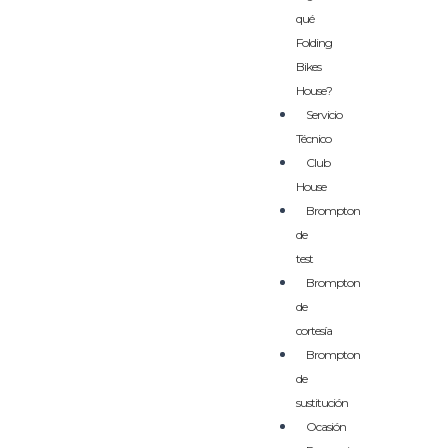
qué
Folding
Bikes
House?
Servicio
Técnico
Club
House
Brompton
de
test
Brompton
de
cortesía
Brompton
de
sustitución
Ocasión