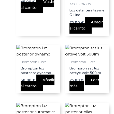
Añadir
45,00
€
ACCESORIOS
al carrito
Luz delantera lezyne
G-Line
Añadir
75,00
€
al carrito
Brompton Luces
Brompton Luces
Brompton luz
Brompron set luz
posterior dynamo
cateye volt 500lm
Añadir
Leer
30,00
€
75,00
€
al carrito
más