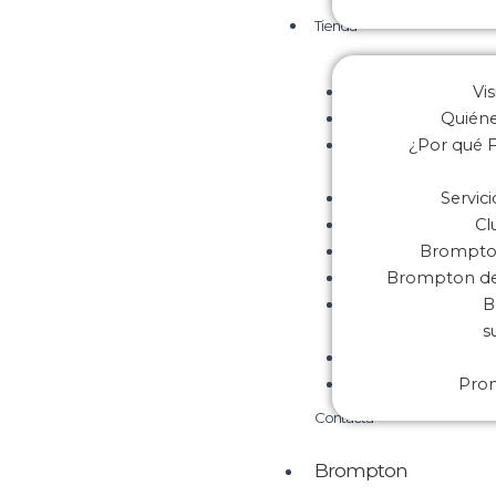
Tienda
Vis
Quién
¿Por qué F
Servic
Cl
Brompton
Brompton de 
B
s
Pro
Contacta
Brompton