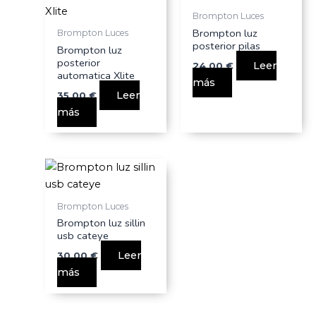
Brompton Luces
Brompton luz
Brompton Luces
posterior pilas
Brompton luz
posterior
Leer
24,00
€
automatica Xlite
más
Leer
35,00
€
más
Brompton Luces
Brompton luz sillin
usb cateye
Leer
30,00
€
más