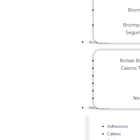
Brom
Brompt
Segu
Accesorios
Bolsas 
Cascos 
Ne
Recambios
Adhesivos
Cables