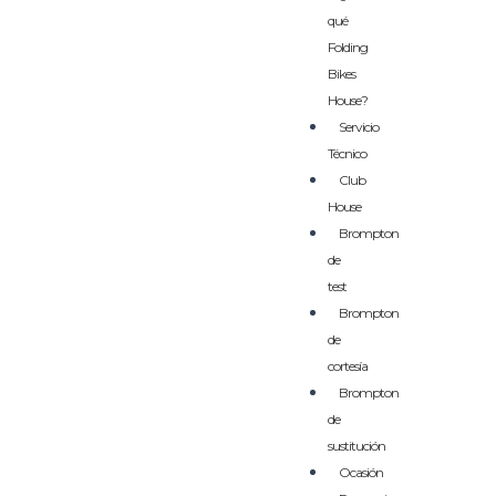
qué
Folding
Bikes
House?
Servicio
Técnico
Club
House
Brompton
de
test
Brompton
de
cortesía
Brompton
de
sustitución
Ocasión