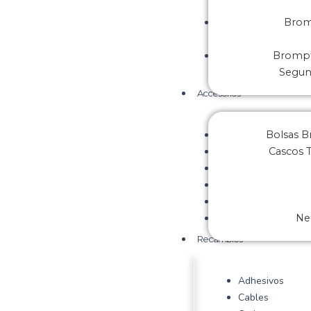
Brom
Brompt
Segu
Accesorios
Bolsas 
Cascos 
Ne
Recambios
Adhesivos
Cables