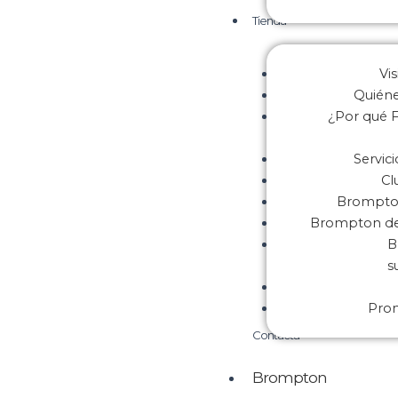
Tienda
Vis
Quién
¿Por qué F
Servic
Cl
Brompton
Brompton de 
B
s
Pro
Contacta
Brompton