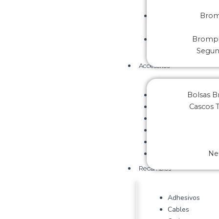
Brom
Brompt
Segu
Accesorios
Bolsas 
Cascos 
Ne
Recambios
Adhesivos
Cables