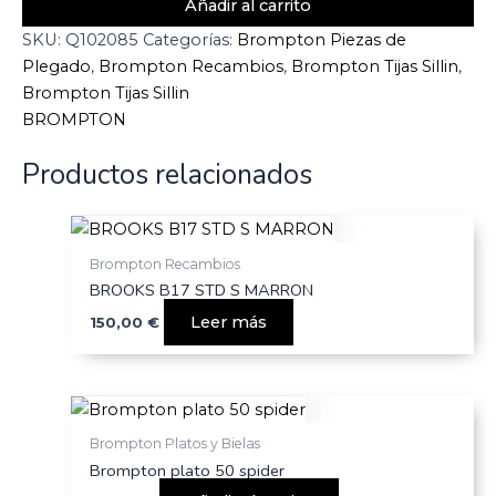
Añadir al carrito
SKU:
Q102085
Categorías:
Brompton Piezas de
Plegado
,
Brompton Recambios
,
Brompton Tijas Sillin
,
Brompton Tijas Sillin
BROMPTON
Productos relacionados
Brompton Recambios
BROOKS B17 STD S MARRON
Leer más
150,00
€
Brompton Platos y Bielas
Brompton plato 50 spider