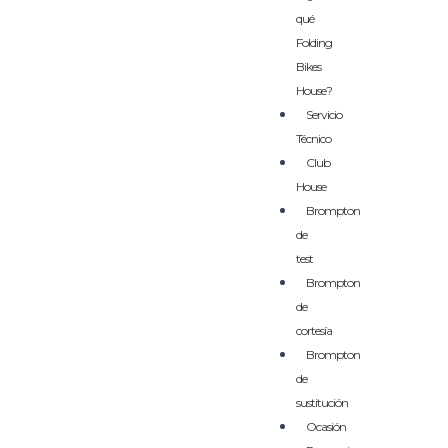
qué
Folding
Bikes
House?
Servicio
Técnico
Club
House
Brompton
de
test
Brompton
de
cortesía
Brompton
de
sustitución
Ocasión