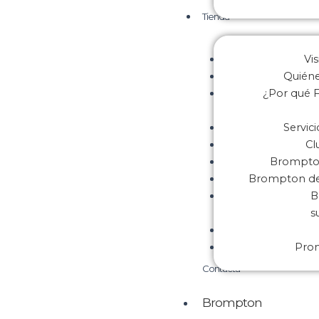
Tienda
Vis
Quién
¿Por qué F
Servic
Cl
Brompton
Brompton de 
B
s
Pro
Contacta
Brompton