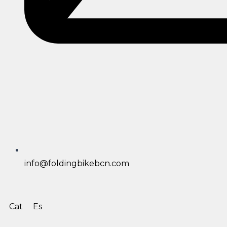
info@foldingbikebcn.com
Cat
Es