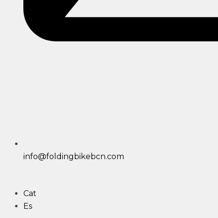
info@foldingbikebcn.com
Cat
Es