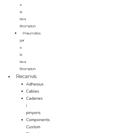
a
la
teva
Brompton
Pneumàtics
per
a
la
teva
Brompton
Recanvis
Adhesius
Cables
Cadenes
i
pinyons
Components
Custom