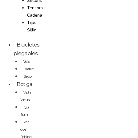
Sellons
Tensors
Cadena
Tijas
Sillin
Bicicletes
plegables
Vello
Bastille
Beixo
Botiga
Visita
Virtual
Qui
Som
Per
què
Folding