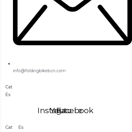
info@foldingbikebcn.com
Cat
Es
Instagram
Youtube
Facebook
Cat
Es