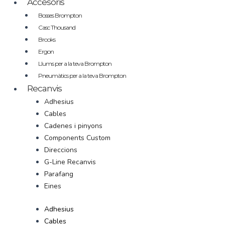
Accesoris
Bosses Brompton
Casc Thousand
Brooks
Ergon
Llums per a la teva Brompton
Pneumàtics per a la teva Brompton
Recanvis
Adhesius
Cables
Cadenes i pinyons
Components Custom
Direccions
G-Line Recanvis
Parafang
Eines
Adhesius
Cables