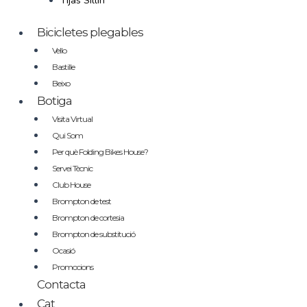
Tijas Sillin
Bicicletes plegables
Vello
Bastille
Beixo
Botiga
Visita Virtual
Qui Som
Per què Folding Bikes House?
Servei Tècnic
Club House
Brompton de test
Brompton de cortesia
Brompton de substitució
Ocasió
Promocions
Contacta
Cat