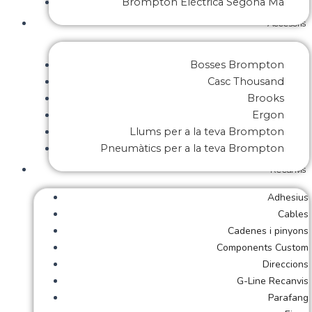
Brompton Elèctrica Segona Mà
Accesoris
Bosses Brompton
Casc Thousand
Brooks
Ergon
Llums per a la teva Brompton
Pneumàtics per a la teva Brompton
Recanvis
Adhesius
Cables
Cadenes i pinyons
Components Custom
Direccions
G-Line Recanvis
Parafang