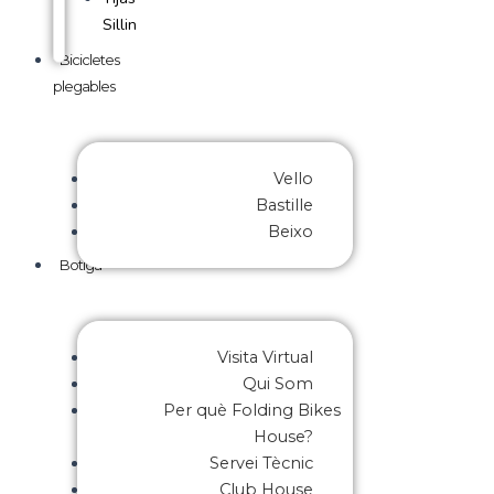
Sillin
Bicicletes
plegables
Vello
Bastille
Beixo
Botiga
Visita Virtual
Qui Som
Per què Folding Bikes
House?
Servei Tècnic
Club House