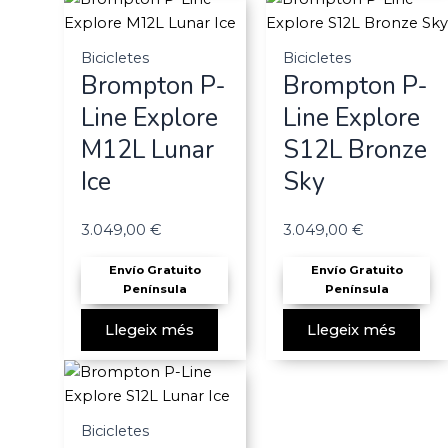
Bicicletes
Bicicletes
Brompton P-
Brompton P-
Line Explore
Line Explore
M12L Lunar
S12L Bronze
Ice
Sky
3.049,00
€
3.049,00
€
Envío Gratuito
Envío Gratuito
Península
Península
Llegeix més
Llegeix més
Bicicletes