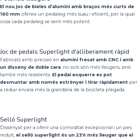
El nou joc de bieles d’alumini amb braços més curts de
160 mm
ofereix un pedaleig més suau i eficient, per la qual
cosa cada pedaleig se sent més potent.
Joc de pedals Superlight d'alliberament ràpid
Fabricats amb precisió en
alumini fresat amb CNC i amb
un disseny de doble cara
: no sols són més lleugers, sinó
també més resistents.
El pedal esquerre es pot
desmuntar amb només estrènyer i tirar ràpidament
per
a reduir encara més la grandària de la bicicleta plegada.
Selló Superlight
Dissenyat per a oferir una comoditat excepcional i un pes
reduït,
el selló superlight és un 23% més lleuger que el