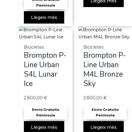
Llegeix més
Península
Llegeix més
Bicicletes
Bicicletes
Brompton P-
Brompton P-
Line Urban
Line Urban
S4L Lunar
M4L Bronze
Ice
Sky
2.800,00
€
2.800,00
€
Envío Gratuito
Envío Gratuito
Península
Península
Llegeix més
Llegeix més