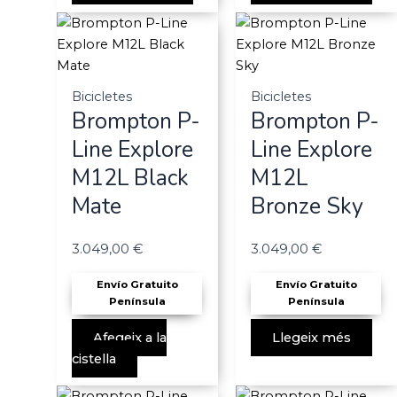
Bicicletes
Bicicletes
Brompton P-
Brompton P-
Line Explore
Line Explore
M12L Black
M12L
Mate
Bronze Sky
3.049,00
€
3.049,00
€
Envío Gratuito
Envío Gratuito
Península
Península
Afegeix a la
Llegeix més
cistella