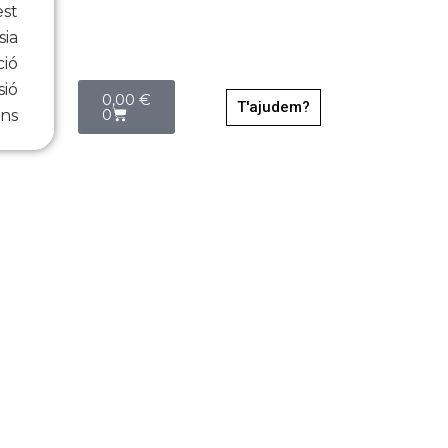
est
sia
ció
Cistella
sió
0,00
€
T'ajudem?
0
ns