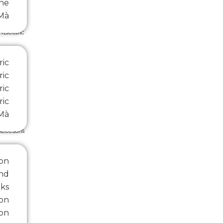
ne
Mà
Electric
ric
ric
ric
ric
 Mà
Accesoris
on
nd
ks
on
ton