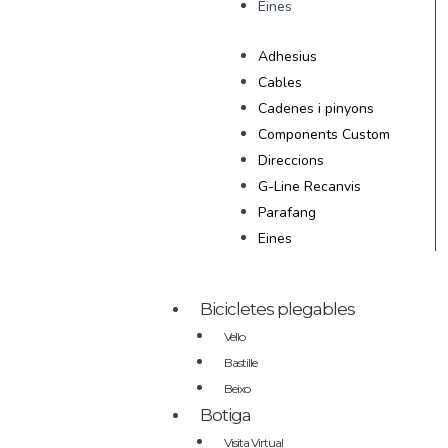
Eines
Adhesius
Cables
Cadenes i pinyons
Components Custom
Direccions
G-Line Recanvis
Parafang
Eines
Bicicletes plegables
Vello
Bastille
Beixo
Botiga
Visita Virtual