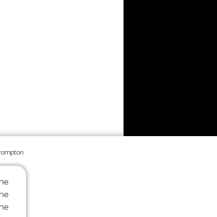
rompton
ine
ne
ine