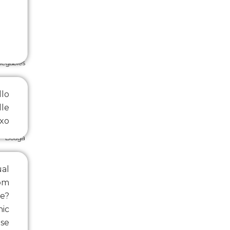
plegables
llo
lle
ixo
Botiga
ual
om
se?
nic
se