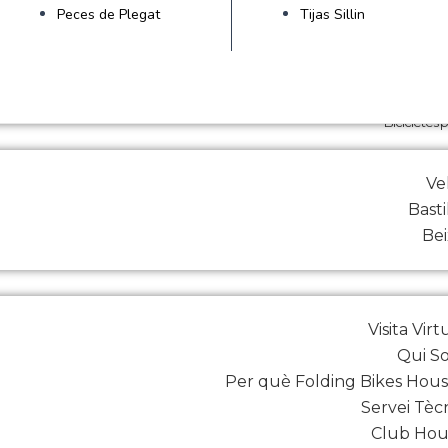
Peces de Plegat
Tijas Sillin
Bicicletes 
Ve
Basti
Be
Visita Virt
Qui S
Per què Folding Bikes Hou
Servei Tèc
Club Hou