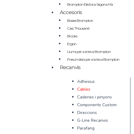
Brompton Elèctrica Segona Mà
Accesoris
Bosses Brompton
Casc Thousand
Brooks
Ergon
Llums per a la teva Brompton
Pneumàtics per a la teva Brompton
Recanvis
Adhesius
Cables
Cadenes i pinyons
Components Custom
Direccions
G-Line Recanvis
Parafang