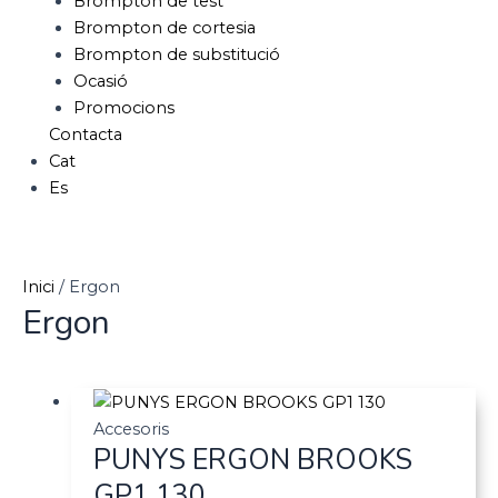
Brompton de test
Brompton de cortesia
Brompton de substitució
Ocasió
Promocions
Contacta
Cat
Es
Inici
/ Ergon
Ergon
Accesoris
PUNYS ERGON BROOKS
GP1 130