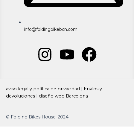
info@foldingbikebcn.com
I
Y
F
n
o
a
s
u
c
aviso legal y política de privacidad
|
Envíos y
t
t
e
devoluciones
|
diseño web Barcelona
a
u
b
© Folding Bikes House. 2024
g
b
o