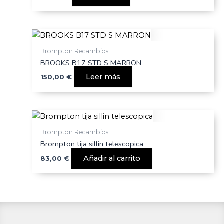
Brompton Recambios
BROOKS B17 STD S MARRON
Leer más
150,00
€
Brompton Recambios
Brompton tija sillin telescopica
Añadir al carrito
83,00
€