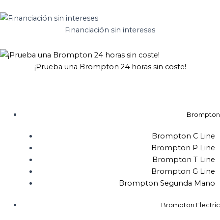
Brompton
Ir
plato
al
54
contenido
Financiación sin intereses
spider
cantidad
¡Prueba una Brompton 24 horas sin coste!
Brompton
Brompton C Line
Brompton P Line
Brompton T Line
Brompton G Line
Brompton Segunda Mano
Brompton Electric