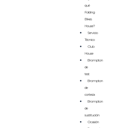
qué
Folding
Bikes
House?
Servicio
Técnico
Club
House
Brompton
de
test
Brompton
de
cortesía
Brompton
de
sustitución
Ocasión