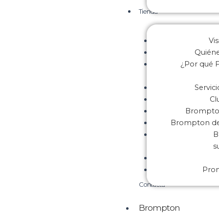
Tienda
Vis
Quién
¿Por qué F
Servic
Cl
Brompton
Brompton de 
B
s
Pro
Contacta
Brompton