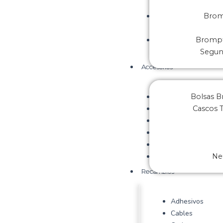
Brom
Brompt
Segu
Accesorios
Bolsas 
Cascos 
Ne
Recambios
Adhesivos
Cables