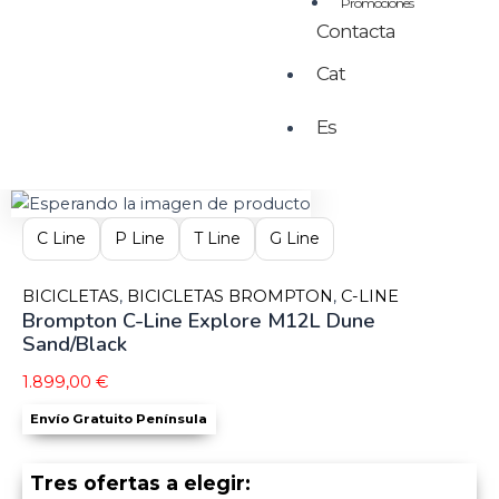
Promociones
Contacta
Cat
Es
C Line
P Line
T Line
G Line
BICICLETAS
,
BICICLETAS BROMPTON
,
C-LINE
Brompton C-Line Explore M12L Dune
Sand/Black
1.899,00
€
Envío Gratuito Península
Tres ofertas a elegir: