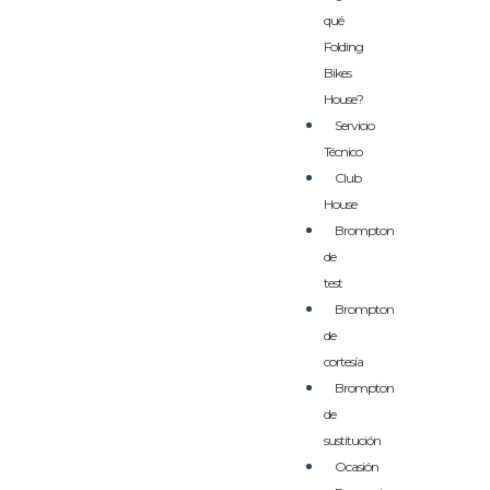
qué
Folding
Bikes
House?
Servicio
Técnico
Club
House
Brompton
de
test
Brompton
de
cortesía
Brompton
de
sustitución
Ocasión