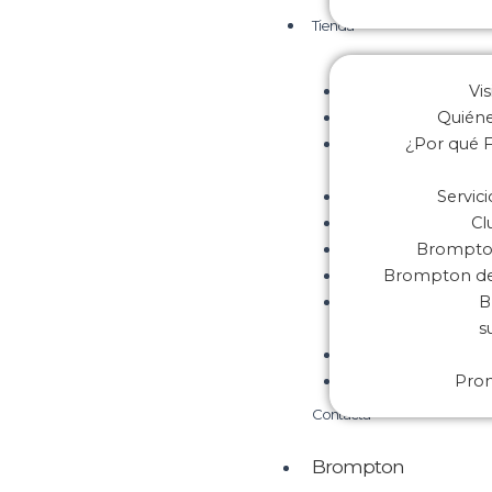
Tienda
Vis
Quién
¿Por qué F
Servic
Cl
Brompton
Brompton de 
B
s
Pro
Contacta
Brompton