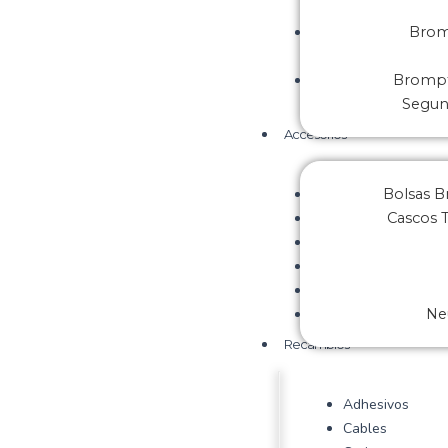
Brom
Brompt
Segu
Accesorios
Bolsas 
Cascos 
Ne
Recambios
Adhesivos
Cables