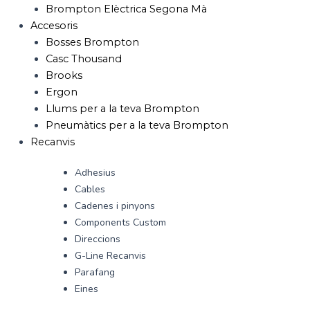
Brompton Elèctrica Segona Mà
Accesoris
Bosses Brompton
Casc Thousand
Brooks
Ergon
Llums per a la teva Brompton
Pneumàtics per a la teva Brompton
Recanvis
Adhesius
Cables
Cadenes i pinyons
Components Custom
Direccions
G-Line Recanvis
Parafang
Eines