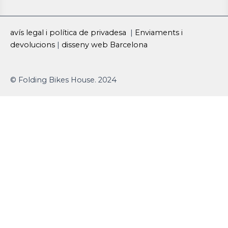
s
u
c
avís legal i política de privadesa
|
Enviaments i
t
t
e
devolucions
|
disseny web Barcelona
a
u
b
© Folding Bikes House. 2024
g
b
o
r
e
o
a
k
m