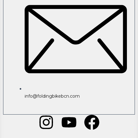
info@foldingbikebcn.com
I
Y
F
n
o
a