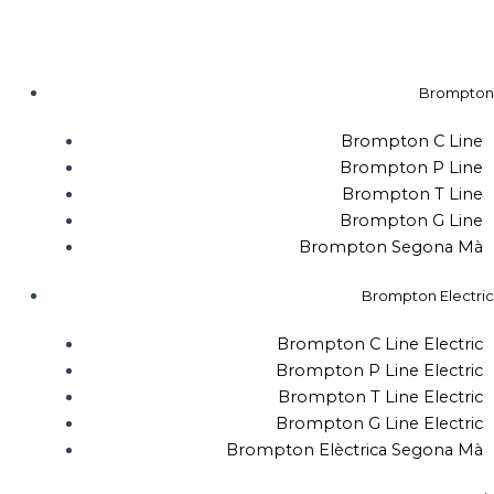
quantitat
Vés
de
al
Brompton
contingut
Ocasion
Brompton
C-
Line
Brompton C Line
M6L
Black
Brompton P Line
Brompton T Line
Brompton G Line
Brompton Segona Mà
Brompton Electric
Brompton C Line Electric
Brompton P Line Electric
Brompton T Line Electric
Brompton G Line Electric
Brompton Elèctrica Segona Mà