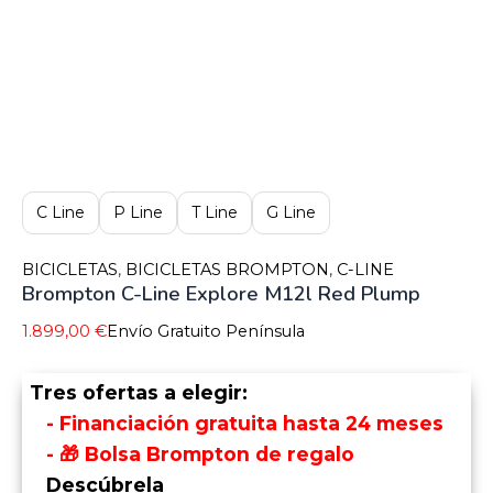
C Line
P Line
T Line
G Line
BICICLETAS
,
BICICLETAS BROMPTON
,
C-LINE
Brompton C-Line Explore M12l Red Plump
1.899,00
€
Envío Gratuito Península
Tres ofertas a elegir:
- Financiación gratuita hasta 24 meses
- 🎁 Bolsa Brompton de regalo
Descúbrela