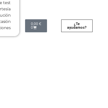
 test
tesía
ución
Carrito
asión
0,00
€
¿Te
0
ayudamos?
iones