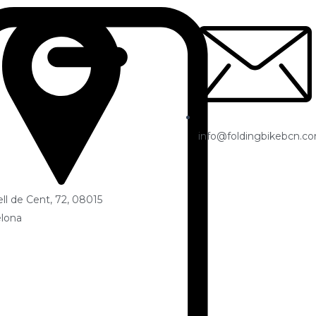
info@foldingbikebcn.c
ll de Cent, 72, 08015
lona