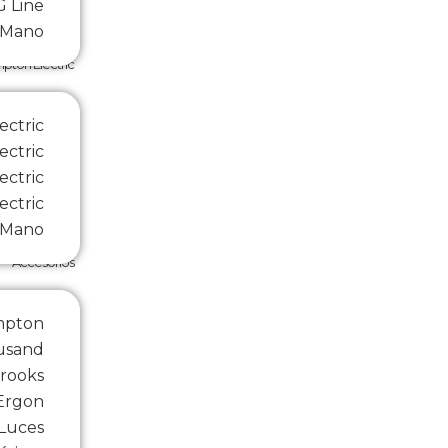
 Line
 Mano
pton Electric
ectric
ectric
ectric
ectric
 Mano
Accesorios
mpton
usand
rooks
Ergon
Luces