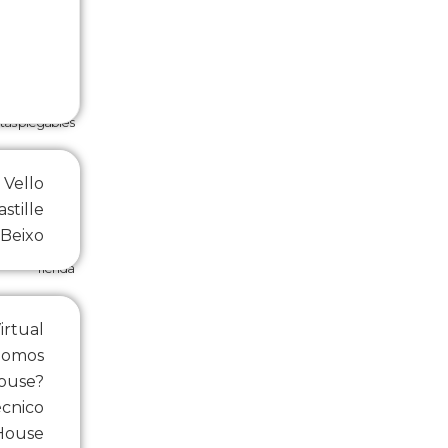
etas plegables
Vello
stille
Beixo
Tienda
Virtual
Somos
House?
écnico
House