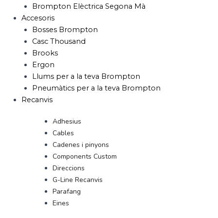
Brompton Elèctrica Segona Mà
Accesoris
Bosses Brompton
Casc Thousand
Brooks
Ergon
Llums per a la teva Brompton
Pneumàtics per a la teva Brompton
Recanvis
Adhesius
Cables
Cadenes i pinyons
Components Custom
Direccions
G-Line Recanvis
Parafang
Eines