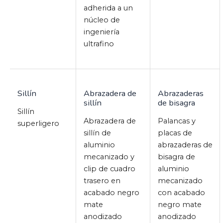
adherida a un
núcleo de
ingeniería
ultrafino
Sillín
Abrazadera de
Abrazaderas
sillín
de bisagra
Sillín
Abrazadera de
Palancas y
superligero
sillín de
placas de
aluminio
abrazaderas de
mecanizado y
bisagra de
clip de cuadro
aluminio
trasero en
mecanizado
acabado negro
con acabado
mate
negro mate
anodizado
anodizado