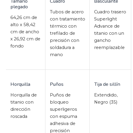
Tamaño
Cuadro
Basculante
plegado
Tubos de acero
Cuadro trasero
64,26 cm de
con tratamiento
Superlight
alto x 58,42
térmico con
Advance de
cm de ancho
trefilado de
titanio con un
x 26,92 cm de
precisión con
gancho
fondo
soldadura a
reemplazable
mano
Horquilla
Puños
Tija de sillín
Horquilla de
Puños de
Extendido,
titanio con
bloqueo
Negro (35)
dirección
superligeros
roscada
con espuma
adhesiva de
precisión