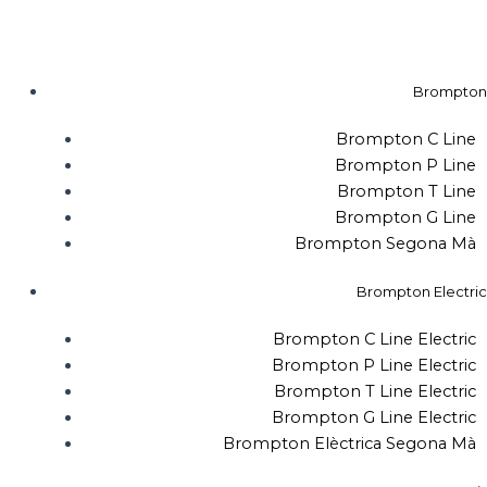
quantitat
Vés
de
al
Brompton
contingut
P-
Brompton
Line
Explore
Brompton C Line
M12L
Black
Brompton P Line
Mate
Brompton T Line
Brompton G Line
Brompton Segona Mà
Brompton Electric
Brompton C Line Electric
Brompton P Line Electric
Brompton T Line Electric
Brompton G Line Electric
Brompton Elèctrica Segona Mà