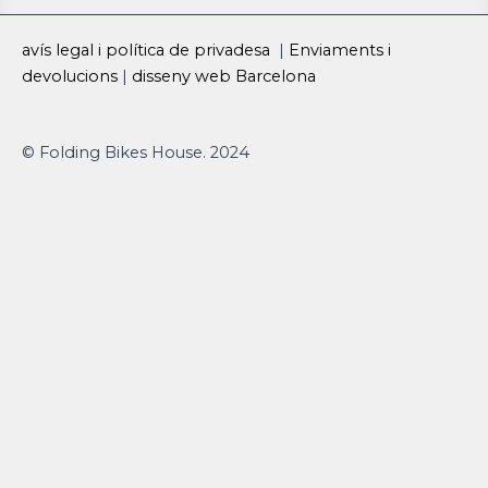
s
u
c
avís legal i política de privadesa
|
Enviaments i
t
t
e
devolucions
|
disseny web Barcelona
a
u
b
© Folding Bikes House. 2024
g
b
o
r
e
o
a
k
m