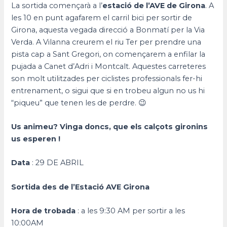
La sortida començarà a l’
estació de l’AVE de Girona
. A
les 10 en punt agafarem el carril bici per sortir de
Girona, aquesta vegada direcció a Bonmatí per la Via
Verda. A Vilanna creurem el riu Ter per prendre una
pista cap a Sant Gregori, on començarem a enfilar la
pujada a Canet d’Adri i Montcalt. Aquestes carreteres
son molt utilitzades per ciclistes professionals fer-hi
entrenament, o sigui que si en trobeu algun no us hi
“piqueu” que tenen les de perdre. 😉
Us animeu? Vinga doncs, que els calçots gironins
us esperen !
Data
: 29 DE ABRIL
Sortida des de l’Estació AVE Girona
Hora de trobada
: a les 9:30 AM per sortir a les
10:00AM