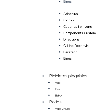
Eines
Adhesius
Cables
Cadenes i pinyons
Components Custom
Direccions
G-Line Recanvis
Parafang
Eines
Bicicletes plegables
Vello
Bastille
Beixo
Botiga
Visita Virtual