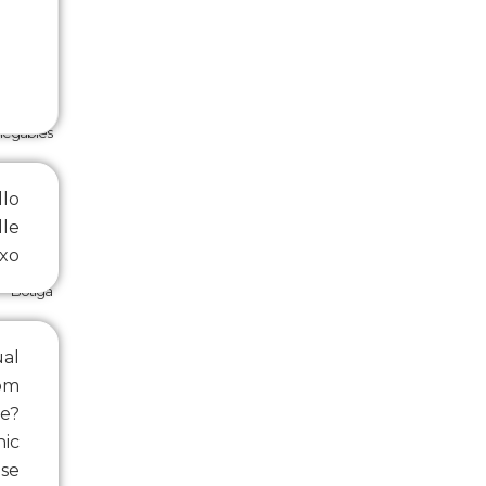
plegables
llo
lle
ixo
Botiga
ual
om
se?
nic
se