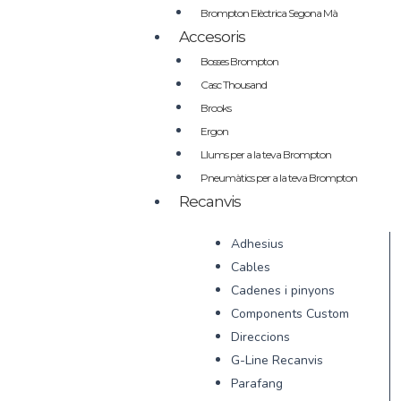
Brompton Elèctrica Segona Mà
Accesoris
Bosses Brompton
Casc Thousand
Brooks
Ergon
Llums per a la teva Brompton
Pneumàtics per a la teva Brompton
Recanvis
Adhesius
Cables
Cadenes i pinyons
Components Custom
Direccions
G-Line Recanvis
Parafang