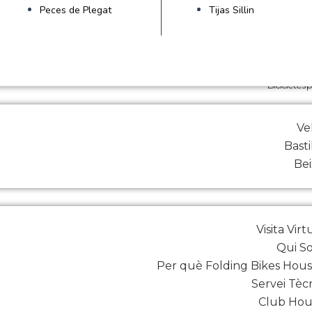
Peces de Plegat
Tijas Sillin
Bicicletes 
Ve
Basti
Be
Visita Virt
Qui S
Per què Folding Bikes Hou
Servei Tèc
Club Hou