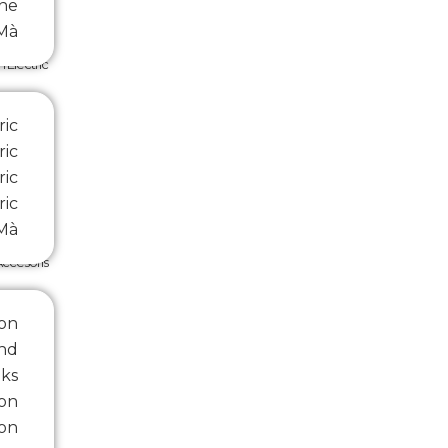
ne
Mà
Electric
ric
ric
ric
ric
 Mà
Accesoris
on
nd
ks
on
ton