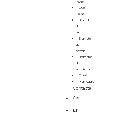
Tècnic
Club
House
Brompton
de
test
Brompton
de
cortesia
Brompton
de
substitució
Ocasió
Promocions
Contacta
Cat
Es