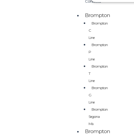
Contacta
Brompton
Brompton
C
Line
Brompton
P
Line
Brompton
T
Line
Brompton
G
Line
Brompton
Segona
Mà
Brompton