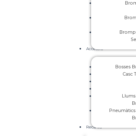
Brom
Brom
Brompt
S
Accesoris
Bosses 
Casc 
Llums 
B
Pneumàtics 
B
Recanvis