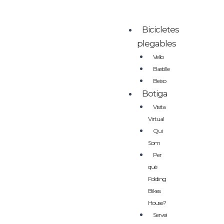
Bicicletes
plegables
Vello
Bastille
Beixo
Botiga
Visita
Virtual
Qui
Som
Per
què
Folding
Bikes
House?
Servei