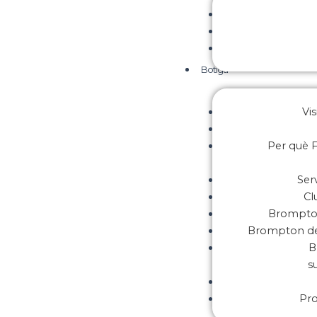
Botiga
Vis
Per què F
Ser
Cl
Brompton
Brompton de
B
s
Pr