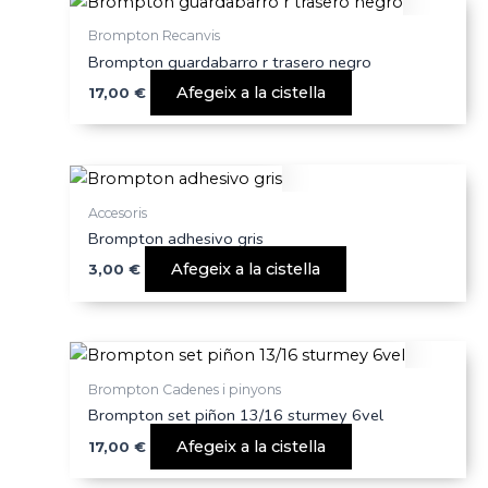
Brompton Recanvis
Brompton guardabarro r trasero negro
Afegeix a la cistella
17,00
€
Accesoris
Brompton adhesivo gris
Afegeix a la cistella
3,00
€
Brompton Cadenes i pinyons
Brompton set piñon 13/16 sturmey 6vel
Afegeix a la cistella
17,00
€