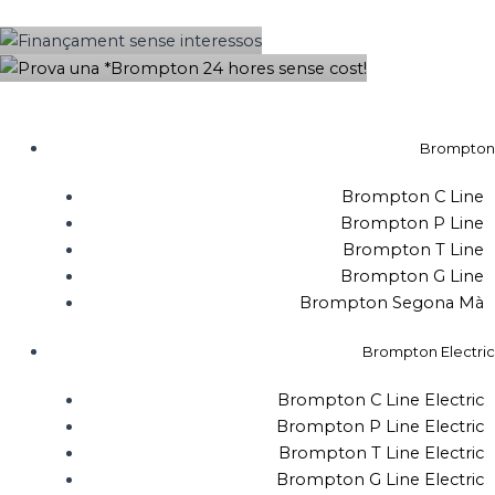
sense interessos
quantitat
Vés
de
hores sense cost!
al
Brompton
contingut
puños
ergonomicos
negro
Brompton
Brompton C Line
Brompton P Line
Brompton T Line
Brompton G Line
Brompton Segona Mà
Brompton Electric
Brompton C Line Electric
Brompton P Line Electric
Brompton T Line Electric
Brompton G Line Electric