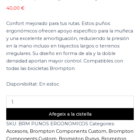
40,00
€
Confort mejorado para tus rutas. Estos puños
ergonómicos ofrecen apoyo específico para la muñeca
y una excelente amortiguación, reduciendo la presión
en la mano incluso en trayectos largos o terrenos
irregulares. Su diseño en forma de ala y la doble
densidad aportan mayor control. Compatibles con
todas las bicicletas Brompton.
Disponibilitat:
En estoc
Afegeix a la cistella
SKU:
BRM PUNOS ERGONOMICOS
Categories:
Accesoris
,
Brompton Components Custom
,
Brompton
Components Custom
,
Brompton Punys
,
Brompton