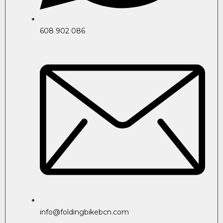
608 902 086
info@foldingbikebcn.com