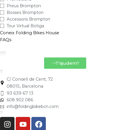
Preus Brompton
Bosses Brompton
Accessoris Brompton
Tour Virtual Botiga
Coneix Folding Bikes House
FAQs
T'ajudem?
C/ Consell de Cent, 72
08015, Barcelona
93 639 67 13
608 902 086
info@foldingbikebcn.com
I
Y
F
n
o
a