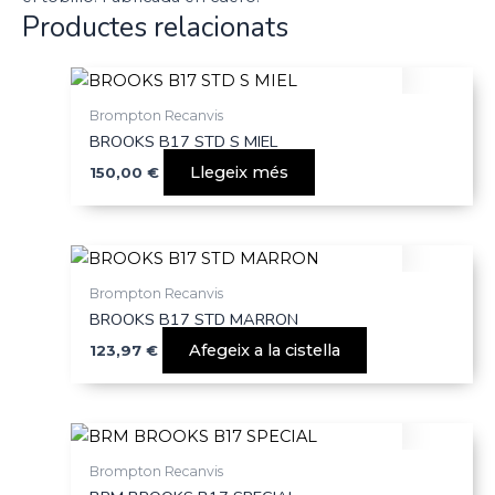
Productes relacionats
Brompton Recanvis
BROOKS B17 STD S MIEL
Llegeix més
150,00
€
Brompton Recanvis
BROOKS B17 STD MARRON
Afegeix a la cistella
123,97
€
Brompton Recanvis