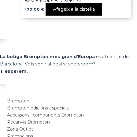
BRM BROOKS B17 SPECIAL
Afegeix a la cistella
170,00
€
La botiga Brompton més gran d’Europa
és al centre de
Barcelona. Vols venir al nostre showroom?
T’esperem.
Brompton
Brompton edicions especials
Accessoris i components Brompton
Recanvis Brompton
Zona Outlet
Promocions