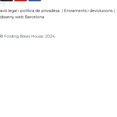
s
u
c
t
t
e
avís legal i política de privadesa
|
Enviaments i devolucions
|
a
u
b
disseny web Barcelona
g
b
o
r
e
o
a
k
© Folding Bikes House. 2024
m