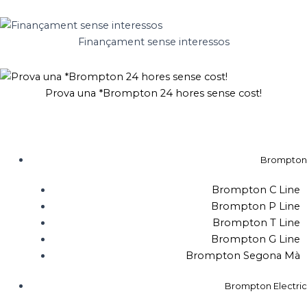
quantitat
Vés
de
al
CAMARA
contingut
Finançament sense interessos
BROMPTON
TUBOLITO
T
16
Prova una *Brompton 24 hores sense cost!
Brompton
Brompton C Line
Brompton P Line
Brompton T Line
Brompton G Line
Brompton Segona Mà
Brompton Electric