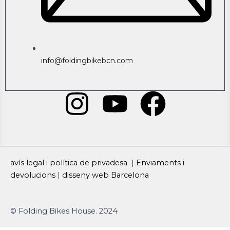
info@foldingbikebcn.com
I
Y
F
n
o
a
s
u
c
avís legal i política de privadesa
|
Enviaments i
t
t
e
devolucions
|
disseny web Barcelona
a
u
b
© Folding Bikes House. 2024