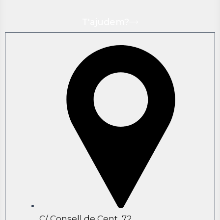
T'ajudem?
C/ Consell de Cent, 72