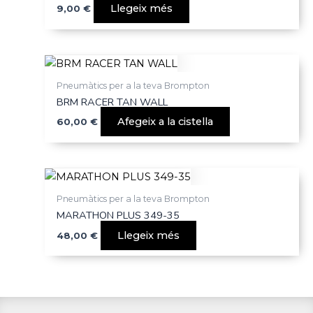
Llegeix més
9,00
€
Pneumàtics per a la teva Brompton
BRM RACER TAN WALL
Afegeix a la cistella
60,00
€
Pneumàtics per a la teva Brompton
MARATHON PLUS 349-35
Llegeix més
48,00
€