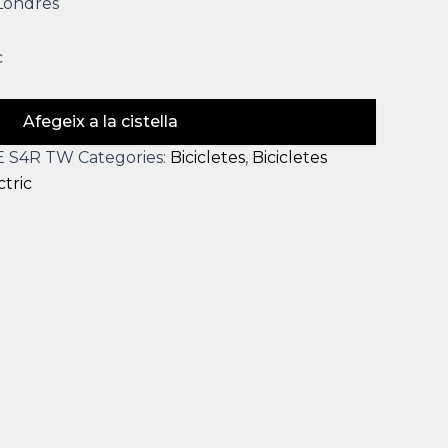
Londres
c
Afegeix a la cistella
E S4R TW
Categories:
Bicicletes
,
Bicicletes
ctric