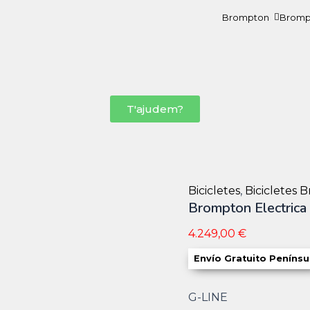
Brompton
Brompt
T'ajudem?
Bicicletes
,
Bicicletes
Brompton Electrica
4.249,00
€
Envío Gratuito Penínsu
G-LINE