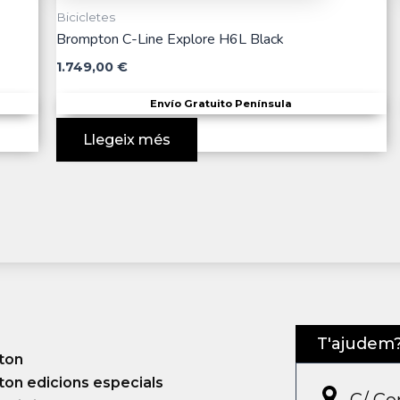
Bicicletes
Brompton C-Line Explore H6L Black
1.749,00
€
Envío Gratuito Península
Llegeix més
T'ajudem
ton
on edicions especials