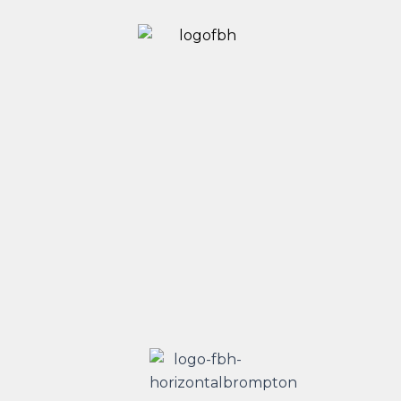
quantitat
de
Brompton
Electrica
G-
Line
S4R
Traidust
White