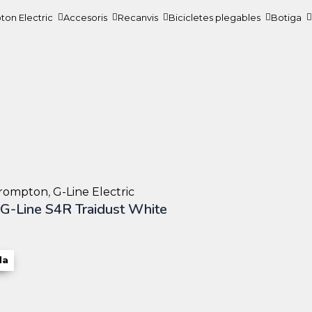
on Electric
Accesoris
Recanvis
Bicicletes plegables
Botiga
 Brompton
,
G-Line Electric
 G-Line S4R Traidust White
la