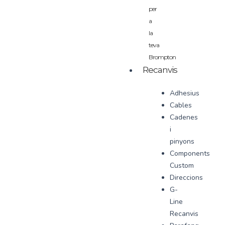
per
a
la
teva
Brompton
Recanvis
Adhesius
Cables
Cadenes
i
pinyons
Components
Custom
Direccions
G-
Line
Recanvis