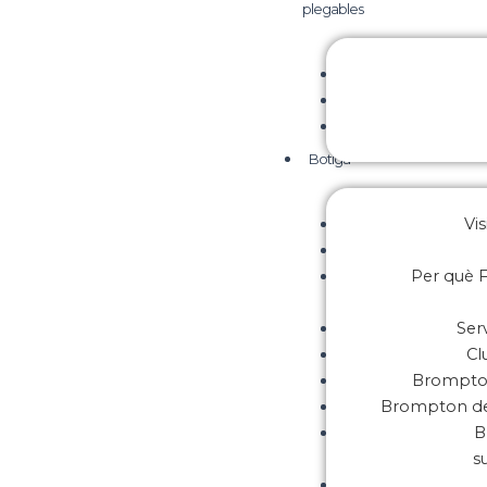
plegables
Botiga
Vis
Per què F
Ser
Cl
Brompton
Brompton de
B
s