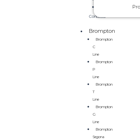
Pr
Contacta
Brompton
Brompton
C
Line
Brompton
P
Line
Brompton
T
Line
Brompton
G
Line
Brompton
Segona