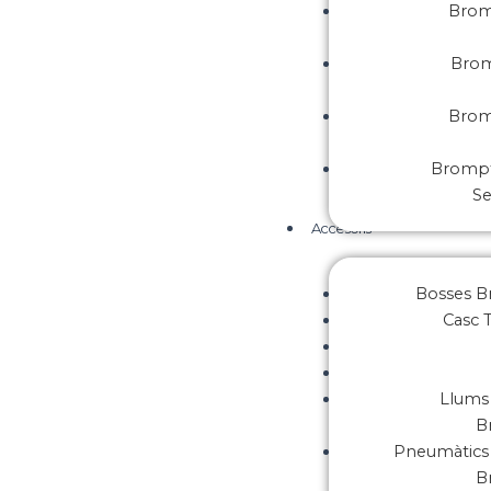
Brom
Brom
Brom
Brompt
S
Accesoris
Bosses 
Casc 
Llums 
B
Pneumàtics 
B