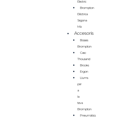
Electric
Brompton
Elèctrica
Segona
Mà
Accesoris
Bosses
Brompton
Casc
Thousand
Brooks
Ergon
Llums
per
a
la
teva
Brompton
Pneumàtics