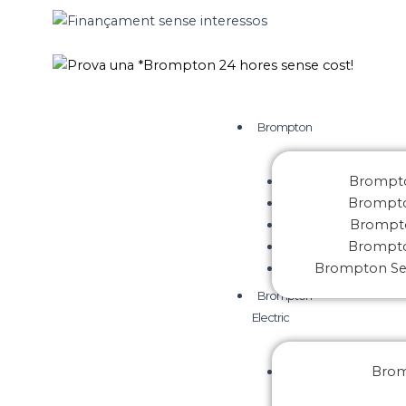
Vés
al
Finançament sense interessos
contingut
Prova una *Brompton 24 hores sense cost!
Brompton
Brompto
Brompto
Brompto
Brompto
Brompton S
Brompton
Electric
Brom