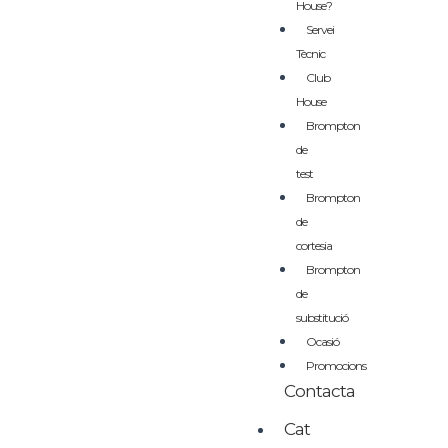
House?
Servei
Tècnic
Club
House
Brompton
de
test
Brompton
de
cortesia
Brompton
de
substitució
Ocasió
Promocions
Contacta
Cat