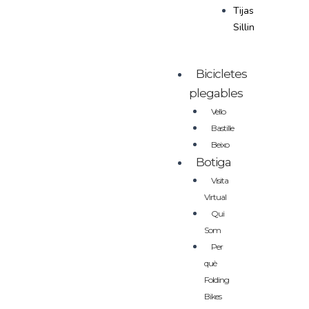
Tijas
Sillin
Bicicletes
plegables
Vello
Bastille
Beixo
Botiga
Visita
Virtual
Qui
Som
Per
què
Folding
Bikes