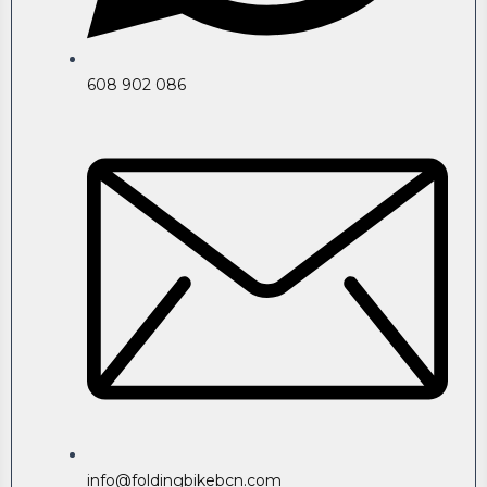
608 902 086
info@foldingbikebcn.com