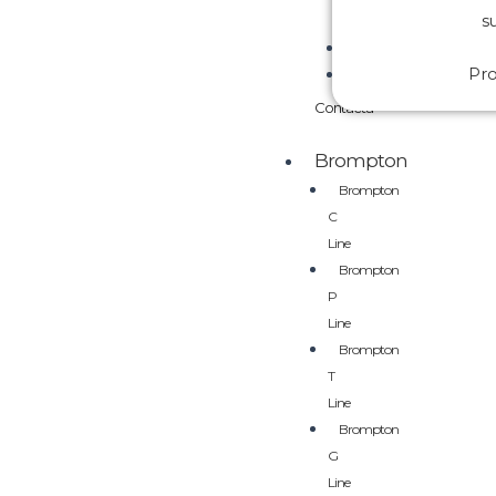
s
Pr
Contacta
Brompton
Brompton
C
Line
Brompton
P
Line
Brompton
T
Line
Brompton
G
Line