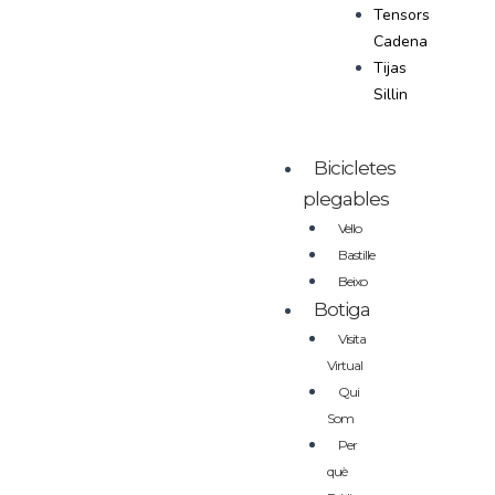
Tensors
Cadena
Tijas
Sillin
Bicicletes
plegables
Vello
Bastille
Beixo
Botiga
Visita
Virtual
Qui
Som
Per
què