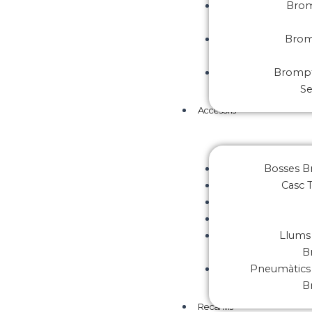
Brom
Brom
Brompt
S
Accesoris
Bosses 
Casc 
Llums 
B
Pneumàtics 
B
Recanvis