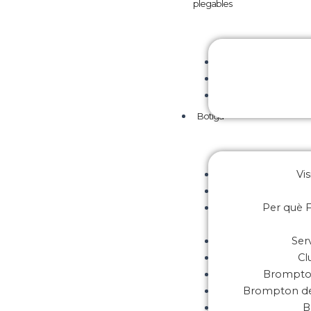
plegables
Botiga
Vis
Per què F
Ser
Cl
Brompton
Brompton de
B