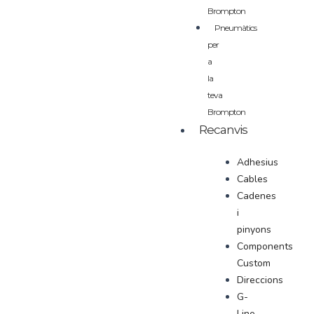
Brompton
Pneumàtics
per
a
la
teva
Brompton
Recanvis
Adhesius
Cables
Cadenes
i
pinyons
Components
Custom
Direccions
G-
Line