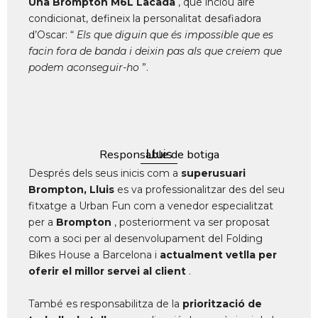
Una Brompton M6L Lacada
, que inclou aire
condicionat, defineix la personalitat desafiadora
d’Oscar: “
Els que diguin que és impossible que es
facin fora de banda i deixin pas als que creiem que
podem aconseguir-ho
”.
Lluis
Responsable de botiga
Després dels seus inicis com a
superusuari
Brompton,
Lluis
es va professionalitzar des del seu
fitxatge a Urban Fun com a venedor especialitzat
per a
Brompton
, posteriorment va ser proposat
com a soci per al desenvolupament del Folding
Bikes House a Barcelona i
actualment vetlla per
oferir el millor servei al client
.
També es responsabilitza de la
priorització de