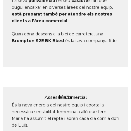
La seva
polivalència
i el seu
caràcter
fan que
pugui encaixar en diverses àrees del nostre equip,
està preparat també per atendre els nostres
clients a l’àrea comercial
.
Quan dóna descans a la bici de carretera, una
Brompton S2E BK Bked
és la seva companya fidel.
Maria
Assessor Comercial
És la nova energia del nostre equip i aporta la
necessària sensibilitat femenina a allò que fem.
Maria ha assumit el repte i aprèn cada dia com a dofí
de Lluís.