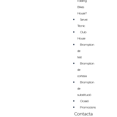
Folding
Bikes
House?
Servei
Tècnic
Club
House
Brompton
de
test
Brompton
de
cortesia
Brompton
de
substitució
Ocasió
Promocions
Contacta