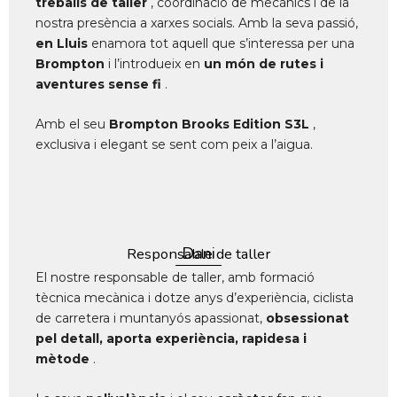
treballs de taller
, coordinació de mecànics i de la
nostra presència a xarxes socials. Amb la seva passió,
en Lluis
enamora tot aquell que s’interessa per una
Brompton
i l’introdueix en
un món de rutes i
aventures sense fi
.
Amb el seu
Brompton Brooks Edition S3L
,
exclusiva i elegant se sent com peix a l’aigua.
Dani
Responsable de taller
El nostre responsable de taller, amb formació
tècnica mecànica i dotze anys d’experiència, ciclista
de carretera i muntanyós apassionat,
obsessionat
pel detall, aporta experiència, rapidesa i
mètode
.