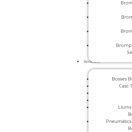
Brom
Brom
Brom
Brompt
S
Accesoris
Bosses 
Casc 
Llums 
B
Pneumàtics 
B