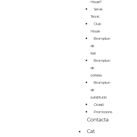
House?
Servei
Tècnic
Club
House
Brompton
de
test
Brompton
de
cortesia
Brompton
de
substitució
Ocasió
Promocions
Contacta
Cat