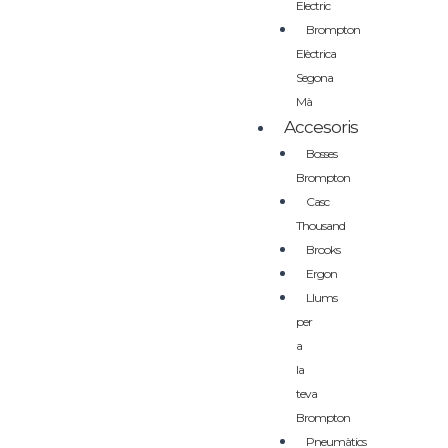
Electric
Brompton
Elèctrica
Segona
Mà
Accesoris
Bosses
Brompton
Casc
Thousand
Brooks
Ergon
Llums
per
a
la
teva
Brompton
Pneumàtics