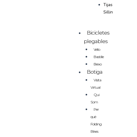
Tijas
Sillin
Bicicletes
plegables
Vello
Bastille
Beixo
Botiga
Visita
Virtual
Qui
Som
Per
què
Folding
Bikes