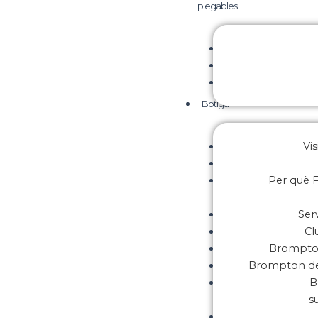
plegables
Botiga
Vis
Per què F
Ser
Cl
Brompton
Brompton de
B
s