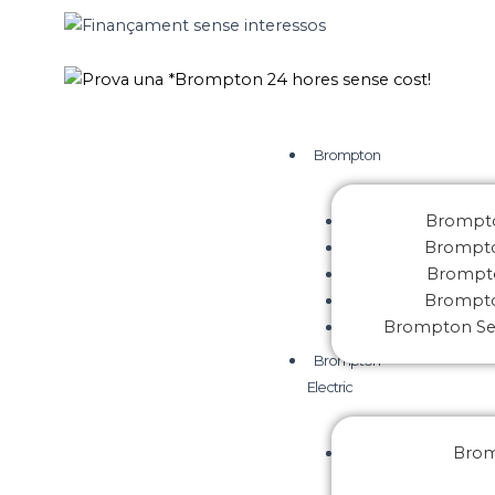
Vés
al
Finançament sense interessos
contingut
Prova una *Brompton 24 hores sense cost!
Brompton
Brompto
Brompto
Brompto
Brompto
Brompton S
Brompton
Electric
Brom