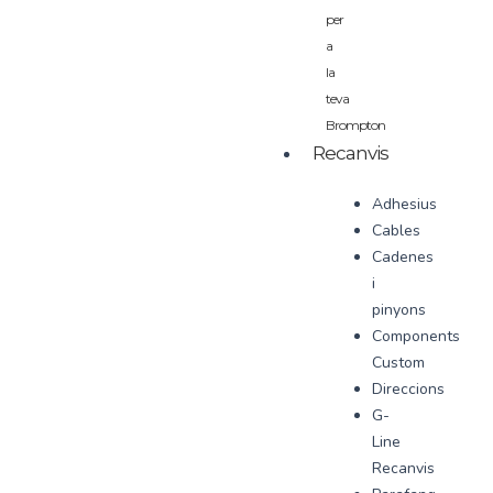
per
a
la
teva
Brompton
Recanvis
Adhesius
Cables
Cadenes
i
pinyons
Components
Custom
Direccions
G-
Line
Recanvis