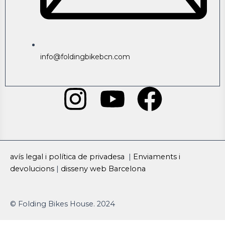
info@foldingbikebcn.com
I
Y
F
n
o
a
s
u
c
avís legal i política de privadesa
|
Enviaments i
t
t
e
devolucions
|
disseny web Barcelona
a
u
b
© Folding Bikes House. 2024
g
b
o